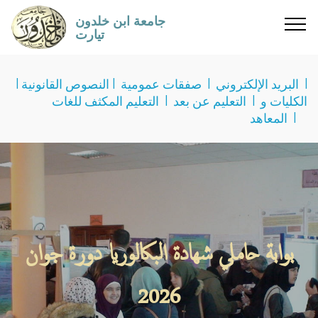
جامعة ابن خلدون
تيارت
I
البريد الإلكتروني
I
صفقات عمومية
I
النصوص القانونية
I
الكليات و
I
التعليم عن بعد
I
التعليم المكثف للغات
I
المعاهد
بوابة حاملي شهادة البكالوريا دورة جوان
2026