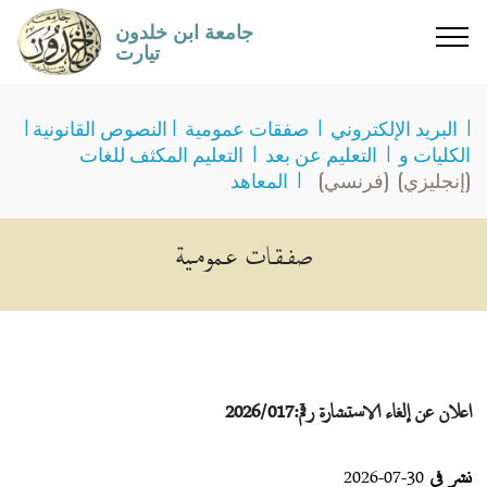
جامعة ابن خلدون
تيارت
I
البريد الإلكتروني
I
صفقات عمومية
I
النصوص القانونية
I
الكليات و
I
التعليم عن بعد
I
التعليم المكثف للغات
(إنجليزي)
(فرنسي)
I
المعاهد
صفـقـات عـمومـية
اعلان عن إلغاء الاستشارة رقم:2026/017
نشر في
30-07-2026