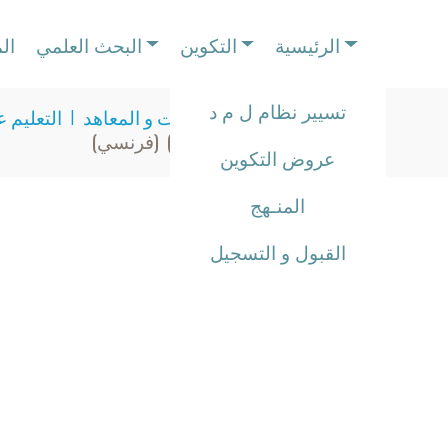
الرئيسية
التكوين
البحث العلمي
ال
تسيير نظام ل م د
I
الكليات و المعاهد
I
التعليم ع
(إنجليزي)
(فرنسي)
عروض التكوين
المنـهج
القبول و التسجيل