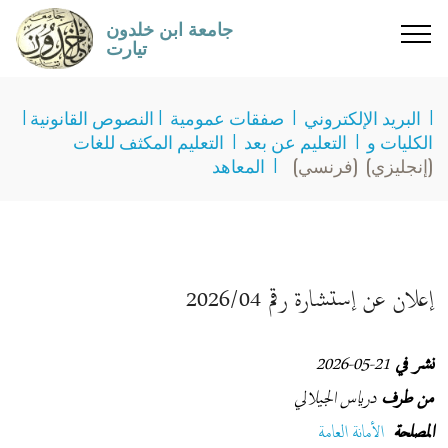
جامعة ابن خلدون
تيارت
I
البريد الإلكتروني
I
صفقات عمومية
I
النصوص القانونية
I
الكليات و
I
التعليم عن بعد
I
التعليم المكثف للغات
(إنجليزي)
(فرنسي)
I
المعاهد
إعلان عن إستشارة رقم 2026/04
نشر في
21-05-2026
من طرف
درياس الجيلالي
المصلحة
الأمانة العامة