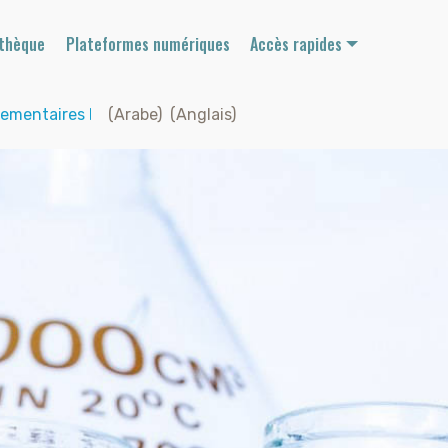
othèque
Plateformes numériques
Accès rapides
lementaires
I
(Arabe)
(Anglais)