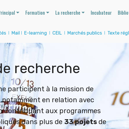
rincipal
Formation
La recherche
Incubateur
Bibli
tés
I
Mail
I
E-learning
I
CEIL
I
Marchés publics
I
Texte rég
de recherche
e participent à la mission de
, notamment en relation avec
 en contribuant aux programmes
pliqués dans plus de
33 pojets
de