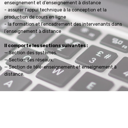
enseignement et d’enseignement à distance
- assurer l’appui technique à la conception et la
production de cours en ligne
- la formation et l’encadrement des intervenants dans
l’enseignement à distance
Il comporte les sections suivantes :
— Section des systèmes.
— Section des réseaux.
— Section de télé-enseignement et enseignement à
distance.