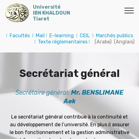
Université
IBN KHALDOUN
Tiaret
I
Facultés
I
Mail
I
E-learning
I
CEIL
I
Marchés publics
I
Texte réglementaires
I
(Arabe)
(Anglais)
Secrétariat général
Secrétaire général:
Mr. BENSLIMANE
Aek
Le secrétariat général contribue à la continuité et
au développement de l’université. En plus il assurer
le bon fonctionnement et la gestion administrative