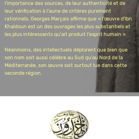
l'importance des sources, de leur authenticité et de
leur vérification à l'aune de critères purement
rationnels. Georges Marçais affirme que « l'œuvre d'Ibn
Khaldoun est un des ouvrages les plus substantiels et
les plus intéressants qu'ait produit l'esprit humain ».
Néanmoins, des intellectuels déplorent que bien que
son nom soit aussi célèbre au Sud qu'au Nord de la
Méditerranée, son œuvre soit surtout lue dans cette
seconde région.