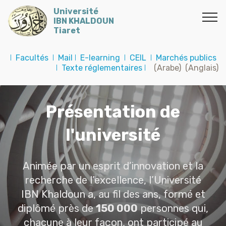
Université
IBN KHALDOUN
Tiaret
I
Facultés
I
Mail
I
E-learning
I
CEIL
I
Marchés publics
I
Texte réglementaires
I
(Arabe)
(Anglais)
Présentation de
l'université
Animée par un esprit d’innovation et la
recherche de l’excellence, l’Université
IBN Khaldoun a, au fil des ans, formé et
diplômé près de
150 000
personnes qui,
chacune à leur façon, ont participé au