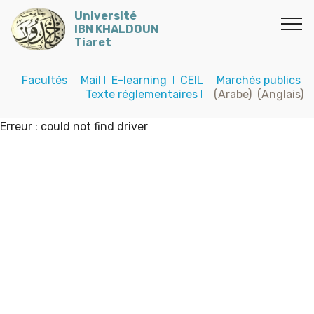
Université
IBN KHALDOUN
Tiaret
I
Facultés
I
Mail
I
E-learning
I
CEIL
I
Marchés publics
I
Texte réglementaires
I
(Arabe)
(Anglais)
Erreur : could not find driver