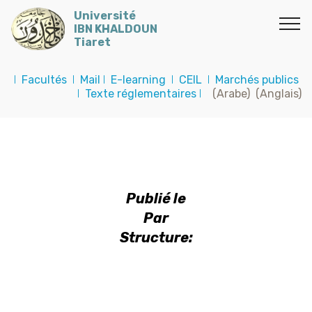
Université
IBN KHALDOUN
Tiaret
I
Facultés
I
Mail
I
E-learning
I
CEIL
I
Marchés publics
I
Texte réglementaires
I
(Arabe)
(Anglais)
Publié le
Par
Structure: